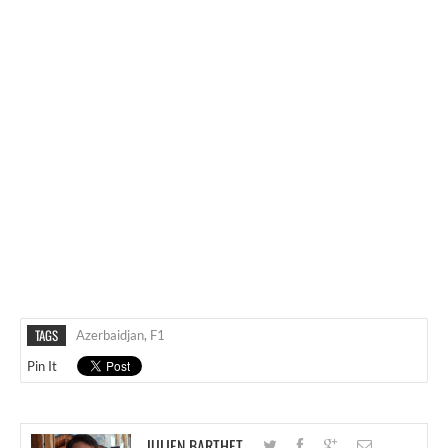
TAGS
Azerbaidjan
,
F1
Pin It
JULIEN BARTHET