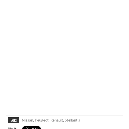
TAGS
Nissan
,
Peugeot
,
Renault
,
Stellantis
Pin It