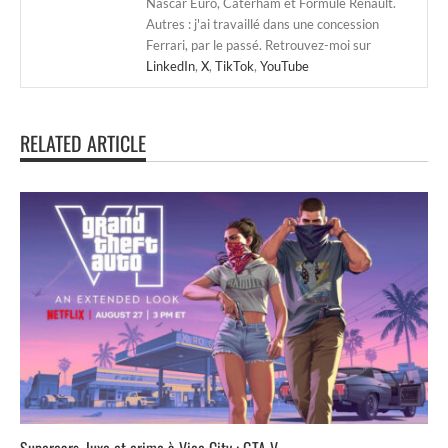
Nascar Euro, Caterham et Formule Renault.
Autres : j'ai travaillé dans une concession
Ferrari, par le passé. Retrouvez-moi sur
LinkedIn
,
X
,
TikTok
,
YouTube
RELATED ARTICLE
Supercars, luxe et crime à Vice City : GTA V...