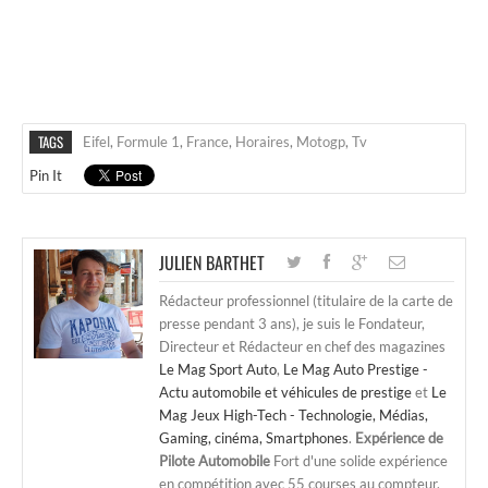
TAGS
Eifel
,
Formule 1
,
France
,
Horaires
,
Motogp
,
Tv
Pin It
JULIEN BARTHET
Rédacteur professionnel (titulaire de la carte de
presse pendant 3 ans), je suis le Fondateur,
Directeur et Rédacteur en chef des magazines
Le Mag Sport Auto
,
Le Mag Auto Prestige -
Actu automobile et véhicules de prestige
et
Le
Mag Jeux High-Tech - Technologie, Médias,
Gaming, cinéma, Smartphones
.
Expérience de
Pilote Automobile
Fort d'une solide expérience
en compétition avec 55 courses au compteur,