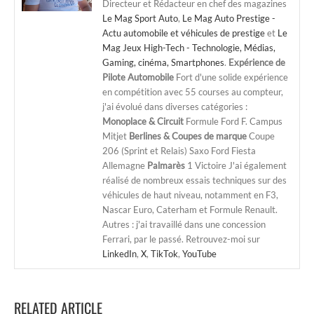
Directeur et Rédacteur en chef des magazines
Le Mag Sport Auto
,
Le Mag Auto Prestige -
Actu automobile et véhicules de prestige
et
Le
Mag Jeux High-Tech - Technologie, Médias,
Gaming, cinéma, Smartphones
.
Expérience de
Pilote Automobile
Fort d'une solide expérience
en compétition avec 55 courses au compteur,
j'ai évolué dans diverses catégories :
Monoplace & Circuit
Formule Ford F. Campus
Mitjet
Berlines & Coupes de marque
Coupe
206 (Sprint et Relais) Saxo Ford Fiesta
Allemagne
Palmarès
1 Victoire J'ai également
réalisé de nombreux essais techniques sur des
véhicules de haut niveau, notamment en F3,
Nascar Euro, Caterham et Formule Renault.
Autres : j'ai travaillé dans une concession
Ferrari, par le passé. Retrouvez-moi sur
LinkedIn
,
X
,
TikTok
,
YouTube
RELATED ARTICLE