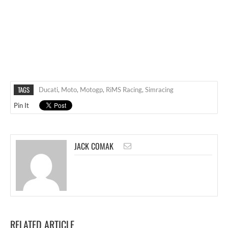
TAGS
Ducati
,
Moto
,
Motogp
,
RiMS Racing
,
Simracing
Pin It
JACK COMAK
RELATED ARTICLE