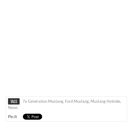
TAGS
7e Génération Mustang
,
Ford Mustang
,
Mustang Hybride
,
News
Pin It