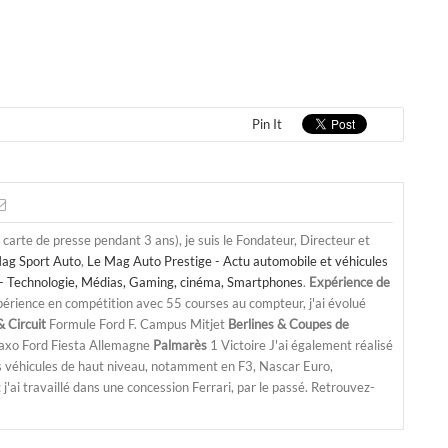
Pin It
a carte de presse pendant 3 ans), je suis le Fondateur, Directeur et
ag Sport Auto
,
Le Mag Auto Prestige - Actu automobile et véhicules
- Technologie, Médias, Gaming, cinéma, Smartphones
.
Expérience de
périence en compétition avec 55 courses au compteur, j'ai évolué
 Circuit
Formule Ford F. Campus Mitjet
Berlines & Coupes de
Saxo Ford Fiesta Allemagne
Palmarès
1 Victoire J'ai également réalisé
s véhicules de haut niveau, notamment en F3, Nascar Euro,
'ai travaillé dans une concession Ferrari, par le passé. Retrouvez-