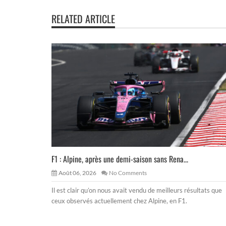
RELATED ARTICLE
F1 : Alpine, après une demi-saison sans Rena...
Août 06, 2026
No Comments
Il est clair qu’on nous avait vendu de meilleurs résultats que
ceux observés actuellement chez Alpine, en F1.