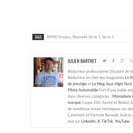
TAGS
BMW
,
Images
,
Nouvelle Série 3
,
Serie 3
JULIEN BARTHET
Rédacteur professionnel (titulaire de l
Rédacteur en chef des magazines
Le M
de prestige
et
Le Mag Jeux High-Tech 
Pilote Automobile
Fort d'une solide ex
dans diverses catégories :
Monoplace &
marque
Coupe 206 (Sprint et Relais) 
de nombreux essais techniques sur de
Caterham et Formule Renault. Autres : j
moi sur
LinkedIn
,
X
,
TikTok
,
YouTube