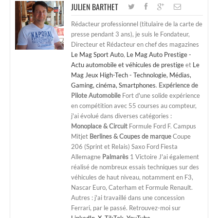
JULIEN BARTHET
Rédacteur professionnel (titulaire de la carte de
presse pendant 3 ans), je suis le Fondateur,
Directeur et Rédacteur en chef des magazines
Le Mag Sport Auto
,
Le Mag Auto Prestige -
Actu automobile et véhicules de prestige
et
Le
Mag Jeux High-Tech - Technologie, Médias,
Gaming, cinéma, Smartphones
.
Expérience de
Pilote Automobile
Fort d'une solide expérience
en compétition avec 55 courses au compteur,
j'ai évolué dans diverses catégories :
Monoplace & Circuit
Formule Ford F. Campus
Mitjet
Berlines & Coupes de marque
Coupe
206 (Sprint et Relais) Saxo Ford Fiesta
Allemagne
Palmarès
1 Victoire J'ai également
réalisé de nombreux essais techniques sur des
véhicules de haut niveau, notamment en F3,
Nascar Euro, Caterham et Formule Renault.
Autres : j'ai travaillé dans une concession
Ferrari, par le passé. Retrouvez-moi sur
LinkedIn
,
X
,
TikTok
,
YouTube