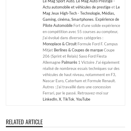
Le Mag Sport Auto
,
Le Mag Auto Prestige -
Actu automobile et véhicules de prestige
et
Le
Mag Jeux High-Tech - Technologie, Médias,
Gaming, cinéma, Smartphones
.
Expérience de
Pilote Automobile
Fort d'une solide expérience
en compétition avec 55 courses au compteur,
j'ai évolué dans diverses catégories :
Monoplace & Circuit
Formule Ford F. Campus
Mitjet
Berlines & Coupes de marque
Coupe
206 (Sprint et Relais) Saxo Ford Fiesta
Allemagne
Palmarès
1 Victoire J'ai également
réalisé de nombreux essais techniques sur des
véhicules de haut niveau, notamment en F3,
Nascar Euro, Caterham et Formule Renault.
Autres : j'ai travaillé dans une concession
Ferrari, par le passé. Retrouvez-moi sur
LinkedIn
,
X
,
TikTok
,
YouTube
RELATED ARTICLE