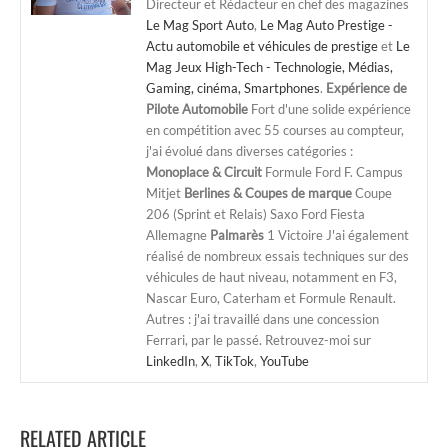
Directeur et Rédacteur en chef des magazines
Le Mag Sport Auto
,
Le Mag Auto Prestige -
Actu automobile et véhicules de prestige
et
Le
Mag Jeux High-Tech - Technologie, Médias,
Gaming, cinéma, Smartphones
.
Expérience de
Pilote Automobile
Fort d'une solide expérience
en compétition avec 55 courses au compteur,
j'ai évolué dans diverses catégories :
Monoplace & Circuit
Formule Ford F. Campus
Mitjet
Berlines & Coupes de marque
Coupe
206 (Sprint et Relais) Saxo Ford Fiesta
Allemagne
Palmarès
1 Victoire J'ai également
réalisé de nombreux essais techniques sur des
véhicules de haut niveau, notamment en F3,
Nascar Euro, Caterham et Formule Renault.
Autres : j'ai travaillé dans une concession
Ferrari, par le passé. Retrouvez-moi sur
LinkedIn
,
X
,
TikTok
,
YouTube
RELATED ARTICLE