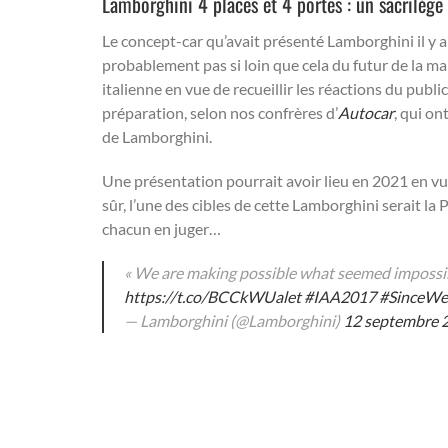
Lamborghini 4 places et 4 portes : un sacrilège
Le concept-car qu’avait présenté Lamborghini il y a 
probablement pas si loin que cela du futur de la ma
italienne en vue de recueillir les réactions du publi
préparation, selon nos confrères d’
Autocar
, qui on
de Lamborghini.
Une présentation pourrait avoir lieu en 2021 en vu
sûr, l’une des cibles de cette Lamborghini serait la
chacun en juger…
« We are making possible what seemed impossib
https://t.co/BCCkWUalet
#IAA2017
#SinceWe
— Lamborghini (@Lamborghini)
12 septembre 