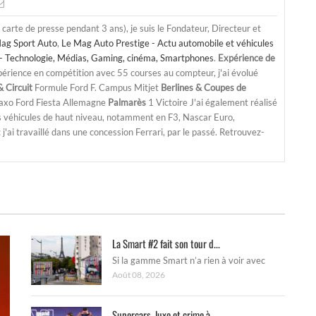
a carte de presse pendant 3 ans), je suis le Fondateur, Directeur et
ag Sport Auto
,
Le Mag Auto Prestige - Actu automobile et véhicules
- Technologie, Médias, Gaming, cinéma, Smartphones
.
Expérience de
périence en compétition avec 55 courses au compteur, j'ai évolué
 Circuit
Formule Ford F. Campus Mitjet
Berlines & Coupes de
Saxo Ford Fiesta Allemagne
Palmarès
1 Victoire J'ai également réalisé
s véhicules de haut niveau, notamment en F3, Nascar Euro,
'ai travaillé dans une concession Ferrari, par le passé. Retrouvez-
La Smart #2 fait son tour d...
Si la gamme Smart n’a rien à voir avec
Août 08, 2026
Supercars, luxe et crime à...