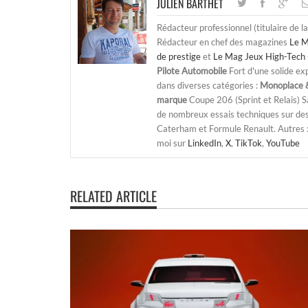
JULIEN BARTHET
Rédacteur professionnel (titulaire de l
Rédacteur en chef des magazines
Le M
de prestige
et
Le Mag Jeux High-Tech 
Pilote Automobile
Fort d'une solide ex
dans diverses catégories :
Monoplace &
marque
Coupe 206 (Sprint et Relais) 
de nombreux essais techniques sur de
Caterham et Formule Renault. Autres : j
moi sur
LinkedIn
,
X
,
TikTok
,
YouTube
RELATED ARTICLE