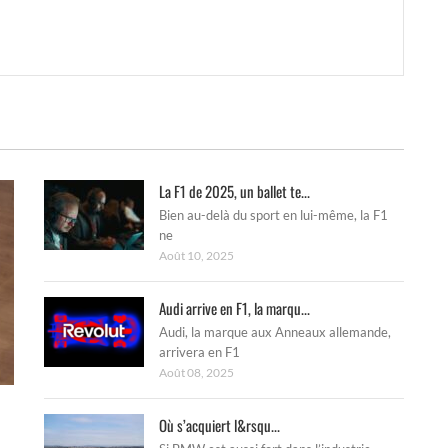
La F1 de 2025, un ballet te...
Bien au-delà du sport en lui-même, la F1
ne
Août 10, 2025
Audi arrive en F1, la marqu...
Audi, la marque aux Anneaux allemande,
arrivera en F1
Août 08, 2025
Où s’acquiert l&rsqu...