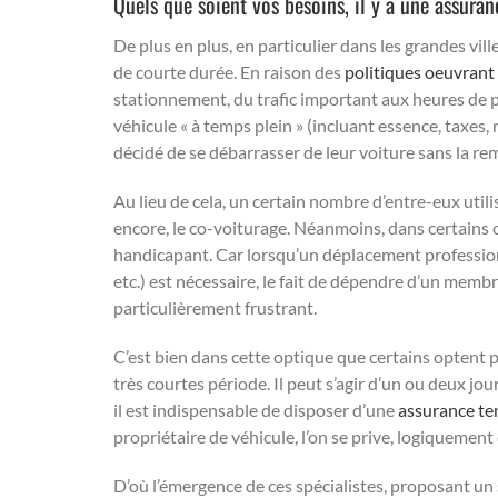
Quels que soient vos besoins, il y a une assuran
De plus en plus, en particulier dans les grandes vill
de courte durée. En raison des
politiques oeuvrant
stationnement, du trafic important aux heures de 
véhicule « à temps plein » (incluant essence, taxes,
décidé de se débarrasser de leur voiture sans la re
Au lieu de cela, un certain nombre d’entre-eux util
encore, le co-voiturage. Néanmoins, dans certains ca
handicapant. Car lorsqu’un déplacement profession
etc.) est nécessaire, le fait de dépendre d’un memb
particulièrement frustrant.
C’est bien dans cette optique que certains optent p
très courtes période. Il peut s’agir d’un ou deux jo
il est indispensable de disposer d’une
assurance te
propriétaire de véhicule, l’on se prive, logiquemen
D’où l’émergence de ces spécialistes, proposant un s