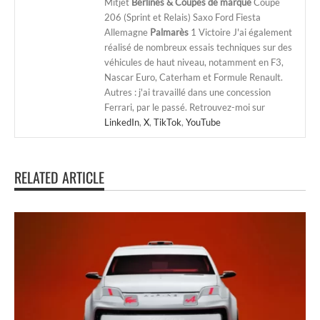
Mitjet
Berlines & Coupes de marque
Coupe
206 (Sprint et Relais) Saxo Ford Fiesta
Allemagne
Palmarès
1 Victoire J'ai également
réalisé de nombreux essais techniques sur des
véhicules de haut niveau, notamment en F3,
Nascar Euro, Caterham et Formule Renault.
Autres : j'ai travaillé dans une concession
Ferrari, par le passé. Retrouvez-moi sur
LinkedIn
,
X
,
TikTok
,
YouTube
RELATED ARTICLE