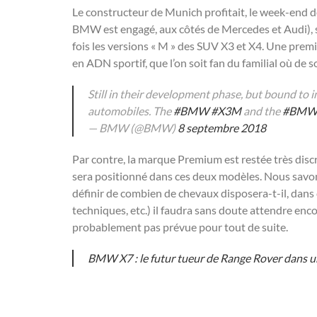
Le constructeur de Munich profitait, le week-end 
BMW est engagé, aux côtés de Mercedes et Audi), su
fois les versions « M » des SUV X3 et X4. Une prem
en ADN sportif, que l’on soit fan du familial où de s
Still in their development phase, but bound to 
automobiles. The
#BMW
#X3M
and the
#BM
— BMW (@BMW)
8 septembre 2018
Par contre, la marque Premium est restée très disc
sera positionné dans ces deux modèles. Nous savons t
définir de combien de chevaux disposera-t-il, dans c
techniques, etc.) il faudra sans doute attendre enc
probablement pas prévue pour tout de suite.
BMW X7 : le futur tueur de Range Rover dans u