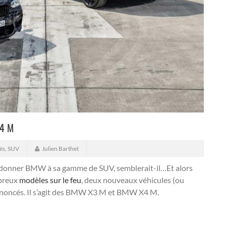
X4 M
és
,
SUV
Julien Barthet
 donner BMW à sa gamme de SUV, semblerait-il…Et alors
mbreux
modèles sur le feu
, deux nouveaux véhicules (ou
nnoncés.
Il s’agit des BMW X3 M et BMW X4 M.