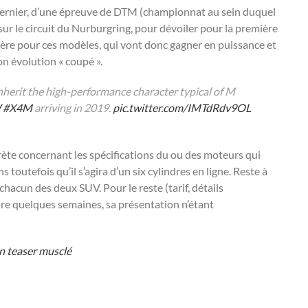
dernier, d’une épreuve de DTM (championnat au sein duquel
r le circuit du Nurburgring, pour dévoiler pour la première
ière pour ces modèles, qui vont donc gagner en puissance et
on évolution « coupé ».
inherit the high-performance character typical of M
W
#X4M
arriving in 2019.
pic.twitter.com/IMTdRdv9OL
rète concernant les spécifications du ou des moteurs qui
outefois qu’il s’agira d’un six cylindres en ligne. Reste à
hacun des deux SUV. Pour le reste (tarif, détails
ore quelques semaines, sa présentation n’étant
n teaser musclé