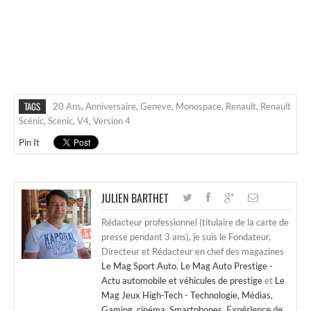
TAGS
20 Ans
,
Anniversaire
,
Geneve
,
Monospace
,
Renault
,
Renault
Scénic
,
Scenic
,
V4
,
Version 4
Pin It
JULIEN BARTHET
Rédacteur professionnel (titulaire de la carte de
presse pendant 3 ans), je suis le Fondateur,
Directeur et Rédacteur en chef des magazines
Le Mag Sport Auto
,
Le Mag Auto Prestige -
Actu automobile et véhicules de prestige
et
Le
Mag Jeux High-Tech - Technologie, Médias,
Gaming, cinéma, Smartphones
.
Expérience de