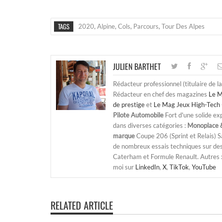
TAGS
2020
,
Alpine
,
Cols
,
Parcours
,
Tour Des Alpes
JULIEN BARTHET
Rédacteur professionnel (titulaire de l
Rédacteur en chef des magazines
Le M
de prestige
et
Le Mag Jeux High-Tech 
Pilote Automobile
Fort d'une solide ex
dans diverses catégories :
Monoplace &
marque
Coupe 206 (Sprint et Relais) 
de nombreux essais techniques sur de
Caterham et Formule Renault. Autres : j
moi sur
LinkedIn
,
X
,
TikTok
,
YouTube
RELATED ARTICLE