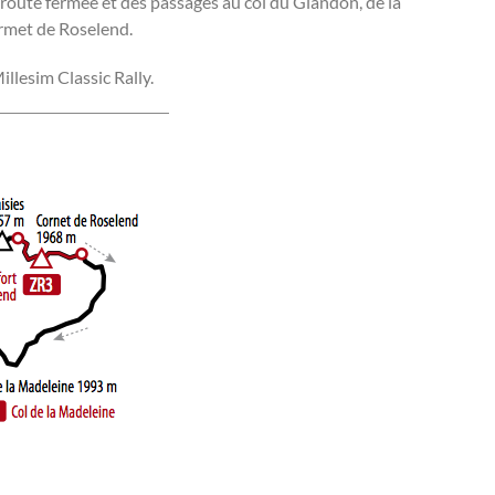
route fermée et des passages au col du Glandon, de la
ormet de Roselend.
llesim Classic Rally.