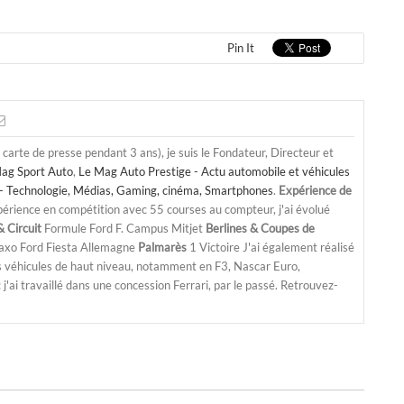
Pin It
a carte de presse pendant 3 ans), je suis le Fondateur, Directeur et
ag Sport Auto
,
Le Mag Auto Prestige - Actu automobile et véhicules
- Technologie, Médias, Gaming, cinéma, Smartphones
.
Expérience de
périence en compétition avec 55 courses au compteur, j'ai évolué
 Circuit
Formule Ford F. Campus Mitjet
Berlines & Coupes de
Saxo Ford Fiesta Allemagne
Palmarès
1 Victoire J'ai également réalisé
s véhicules de haut niveau, notamment en F3, Nascar Euro,
'ai travaillé dans une concession Ferrari, par le passé. Retrouvez-