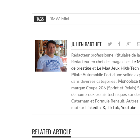
TAGS
BMW
,
Mini
JULIEN BARTHET
Rédacteur professionnel (titulaire de l
Rédacteur en chef des magazines
Le M
de prestige
et
Le Mag Jeux High-Tech 
Pilote Automobile
Fort d'une solide ex
dans diverses catégories :
Monoplace &
marque
Coupe 206 (Sprint et Relais) 
de nombreux essais techniques sur de
Caterham et Formule Renault. Autres : j
moi sur
LinkedIn
,
X
,
TikTok
,
YouTube
RELATED ARTICLE