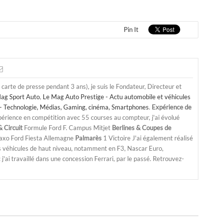
Pin It
a carte de presse pendant 3 ans), je suis le Fondateur, Directeur et
ag Sport Auto
,
Le Mag Auto Prestige - Actu automobile et véhicules
- Technologie, Médias, Gaming, cinéma, Smartphones
.
Expérience de
périence en compétition avec 55 courses au compteur, j'ai évolué
 Circuit
Formule Ford F. Campus Mitjet
Berlines & Coupes de
Saxo Ford Fiesta Allemagne
Palmarès
1 Victoire J'ai également réalisé
s véhicules de haut niveau, notamment en F3, Nascar Euro,
'ai travaillé dans une concession Ferrari, par le passé. Retrouvez-