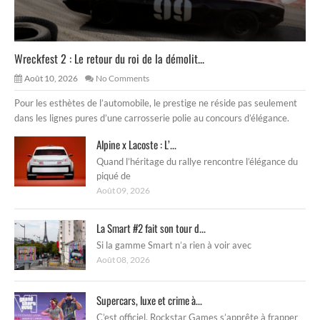
Wreckfest 2 : Le retour du roi de la démolit...
Août 10, 2026
No Comments
Pour les esthètes de l’automobile, le prestige ne réside pas seulement
dans les lignes pures d’une carrosserie polie au concours d’élégance.
Alpine x Lacoste : L’...
Quand l’héritage du rallye rencontre l’élégance du
piqué de
Août 09, 2026
La Smart #2 fait son tour d...
Si la gamme Smart n’a rien à voir avec
Août 08, 2026
Supercars, luxe et crime à...
C’est officiel, Rockstar Games s’apprête à frapper