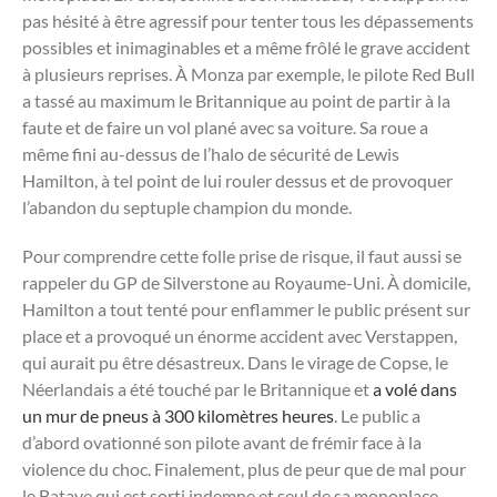
pas hésité à être agressif pour tenter tous les dépassements
possibles et inimaginables et a même frôlé le grave accident
à plusieurs reprises. À Monza par exemple, le pilote Red Bull
a tassé au maximum le Britannique au point de partir à la
faute et de faire un vol plané avec sa voiture. Sa roue a
même fini au-dessus de l’halo de sécurité de Lewis
Hamilton, à tel point de lui rouler dessus et de provoquer
l’abandon du septuple champion du monde.
Pour comprendre cette folle prise de risque, il faut aussi se
rappeler du GP de Silverstone au Royaume-Uni. À domicile,
Hamilton a tout tenté pour enflammer le public présent sur
place et a provoqué un énorme accident avec Verstappen,
qui aurait pu être désastreux. Dans le virage de Copse, le
Néerlandais a été touché par le Britannique et
a volé dans
un mur de pneus à 300 kilomètres heures
. Le public a
d’abord ovationné son pilote avant de frémir face à la
violence du choc. Finalement, plus de peur que de mal pour
le Batave qui est sorti indemne et seul de sa monoplace