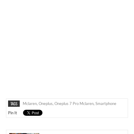
TAGS
Mclaren
,
Oneplus
,
Oneplus 7 Pro Mclaren
,
Smartphone
Pin It