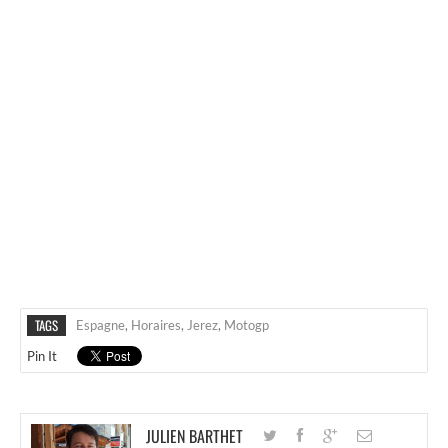
TAGS
Espagne
,
Horaires
,
Jerez
,
Motogp
Pin It
JULIEN BARTHET