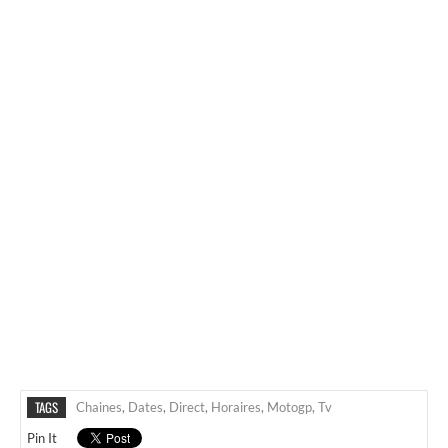
TAGS
Chaines
,
Dates
,
Direct
,
Horaires
,
Motogp
,
Tv
Pin It