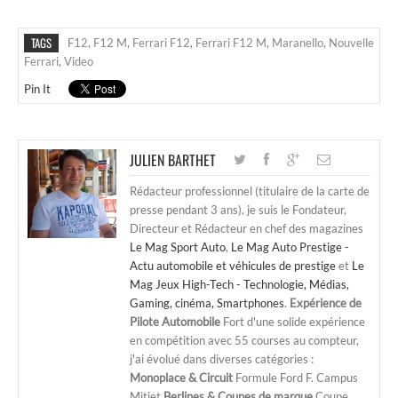
TAGS
F12
,
F12 M
,
Ferrari F12
,
Ferrari F12 M
,
Maranello
,
Nouvelle
Ferrari
,
Video
Pin It
JULIEN BARTHET
Rédacteur professionnel (titulaire de la carte de
presse pendant 3 ans), je suis le Fondateur,
Directeur et Rédacteur en chef des magazines
Le Mag Sport Auto
,
Le Mag Auto Prestige -
Actu automobile et véhicules de prestige
et
Le
Mag Jeux High-Tech - Technologie, Médias,
Gaming, cinéma, Smartphones
.
Expérience de
Pilote Automobile
Fort d'une solide expérience
en compétition avec 55 courses au compteur,
j'ai évolué dans diverses catégories :
Monoplace & Circuit
Formule Ford F. Campus
Mitjet
Berlines & Coupes de marque
Coupe