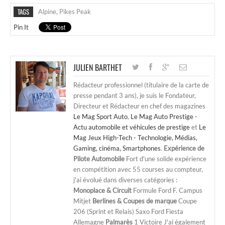
TAGS
Alpine
,
Pikes Peak
Pin It
JULIEN BARTHET
Rédacteur professionnel (titulaire de la carte de
presse pendant 3 ans), je suis le Fondateur,
Directeur et Rédacteur en chef des magazines
Le Mag Sport Auto
,
Le Mag Auto Prestige -
Actu automobile et véhicules de prestige
et
Le
Mag Jeux High-Tech - Technologie, Médias,
Gaming, cinéma, Smartphones
.
Expérience de
Pilote Automobile
Fort d'une solide expérience
en compétition avec 55 courses au compteur,
j'ai évolué dans diverses catégories :
Monoplace & Circuit
Formule Ford F. Campus
Mitjet
Berlines & Coupes de marque
Coupe
206 (Sprint et Relais) Saxo Ford Fiesta
Allemagne
Palmarès
1 Victoire J'ai également