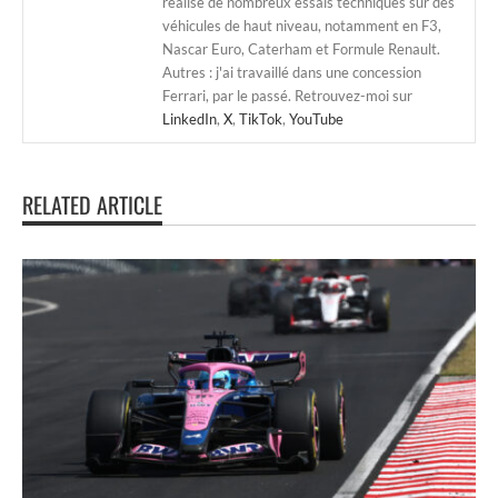
réalisé de nombreux essais techniques sur des
véhicules de haut niveau, notamment en F3,
Nascar Euro, Caterham et Formule Renault.
Autres : j'ai travaillé dans une concession
Ferrari, par le passé. Retrouvez-moi sur
LinkedIn
,
X
,
TikTok
,
YouTube
RELATED ARTICLE