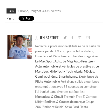
TAGS
Europe
,
Peugeot 3008
,
Ventes
Pin It
JULIEN BARTHET
Rédacteur professionnel (titulaire de la carte de
presse pendant 3 ans), je suis le Fondateur,
Directeur et Rédacteur en chef des magazines
Le Mag Sport Auto
,
Le Mag Auto Prestige -
Actu automobile et véhicules de prestige
et
Le
Mag Jeux High-Tech - Technologie, Médias,
Gaming, cinéma, Smartphones
.
Expérience de
Pilote Automobile
Fort d'une solide expérience
en compétition avec 55 courses au compteur,
j'ai évolué dans diverses catégories :
Monoplace & Circuit
Formule Ford F. Campus
Mitjet
Berlines & Coupes de marque
Coupe
206 (Sprint et Relais) Saxo Ford Fiesta