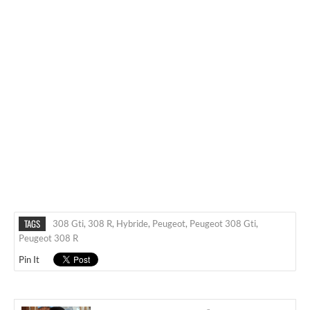
TAGS
308 Gti
,
308 R
,
Hybride
,
Peugeot
,
Peugeot 308 Gti
,
Peugeot 308 R
Pin It