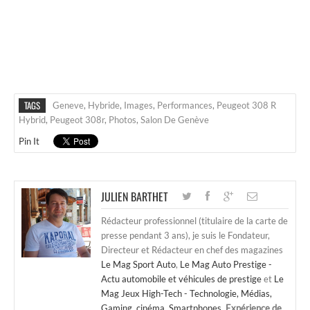
TAGS
Geneve
,
Hybride
,
Images
,
Performances
,
Peugeot 308 R
Hybrid
,
Peugeot 308r
,
Photos
,
Salon De Genève
Pin It
JULIEN BARTHET
Rédacteur professionnel (titulaire de la carte de
presse pendant 3 ans), je suis le Fondateur,
Directeur et Rédacteur en chef des magazines
Le Mag Sport Auto
,
Le Mag Auto Prestige -
Actu automobile et véhicules de prestige
et
Le
Mag Jeux High-Tech - Technologie, Médias,
Gaming, cinéma, Smartphones
.
Expérience de