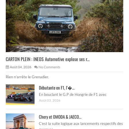
CARTON PLEIN : INEOS Automotive explose ses r...
Août 04, 2026
No Comments
Rien n’arrête le Grenadier.
Débutante en F1, l’�...
En bouclant le G.P de Hongrie de F1 avec
Août 03, 2026
Chery et OMODA & JAECO...
C’est la suite logique aux lancements respectifs des