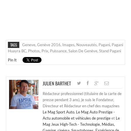
TAGS
Geneve
,
Genève 2016
,
Images
,
Nouveautés
,
Pagani
,
Pagani
Huayra BC
,
Photos
,
Prix
,
Puissance
,
Salon De Genève
,
Stand Pagani
Pin It
JULIEN BARTHET
Rédacteur professionnel (titulaire de la carte de
presse pendant 3 ans), je suis le Fondateur,
Directeur et Rédacteur en chef des magazines
Le Mag Sport Auto
,
Le Mag Auto Prestige -
Actu automobile et véhicules de prestige
et
Le
Mag Jeux High-Tech - Technologie, Médias,
Gaming, cinéma, Smartphones
.
Expérience de