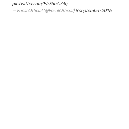
pic.twitter.com/FIrS5uA74q
— Focal Official (@FocalOfficial)
8 septembre 2016