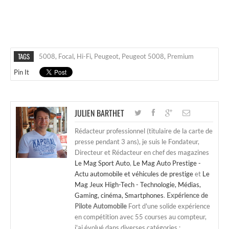
TAGS
5008
,
Focal
,
Hi-Fi
,
Peugeot
,
Peugeot 5008
,
Premium
Pin It
JULIEN BARTHET
Rédacteur professionnel (titulaire de la carte de
presse pendant 3 ans), je suis le Fondateur,
Directeur et Rédacteur en chef des magazines
Le Mag Sport Auto
,
Le Mag Auto Prestige -
Actu automobile et véhicules de prestige
et
Le
Mag Jeux High-Tech - Technologie, Médias,
Gaming, cinéma, Smartphones
.
Expérience de
Pilote Automobile
Fort d'une solide expérience
en compétition avec 55 courses au compteur,
j'ai évolué dans diverses catégories :