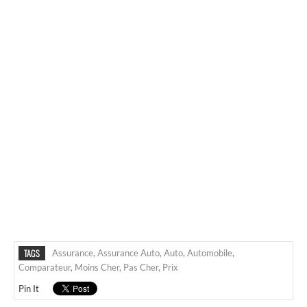
TAGS
Assurance
,
Assurance Auto
,
Auto
,
Automobile
,
Comparateur
,
Moins Cher
,
Pas Cher
,
Prix
Pin It