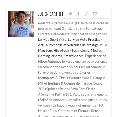
JULIEN BARTHET
Rédacteur professionnel (titulaire de la carte de
presse pendant 3 ans), je suis le Fondateur,
Directeur et Rédacteur en chef des magazines
Le Mag Sport Auto
,
Le Mag Auto Prestige -
Actu automobile et véhicules de prestige
et
Le
Mag Jeux High-Tech - Technologie, Médias,
Gaming, cinéma, Smartphones
.
Expérience de
Pilote Automobile
Fort d'une solide expérience
en compétition avec 55 courses au compteur,
j'ai évolué dans diverses catégories :
Monoplace & Circuit
Formule Ford F. Campus
Mitjet
Berlines & Coupes de marque
Coupe
206 (Sprint et Relais) Saxo Ford Fiesta
Allemagne
Palmarès
1 Victoire J'ai également
réalisé de nombreux essais techniques sur des
véhicules de haut niveau, notamment en F3,
Nascar Euro, Caterham et Formule Renault.
Autres : j'ai travaillé dans une concession