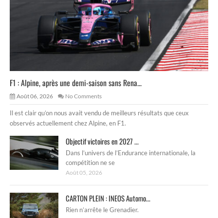
F1 : Alpine, après une demi-saison sans Rena...
Août 06, 2026
No Comments
Il est clair qu’on nous avait vendu de meilleurs résultats que ceux
observés actuellement chez Alpine, en F1.
Objectif victoires en 2027 ...
Dans l’univers de l’Endurance internationale, la
compétition ne se
Août 05, 2026
CARTON PLEIN : INEOS Automo...
Rien n’arrête le Grenadier.