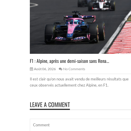
F1 : Alpine, après une demi-saison sans Rena...
Août 06, 2026
No Comments
Il est clair qu’on nous avait vendu de meilleurs résultats que
ceux observés actuellement chez Alpine, en F1.
LEAVE A COMMENT