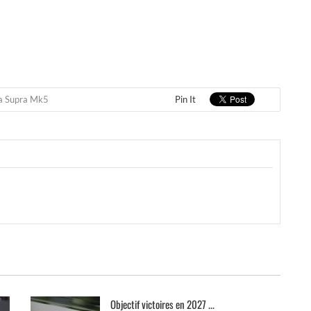
a Supra Mk5
Pin It
Objectif victoires en 2027 ...