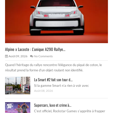
Alpine x Lacoste : L’unique A290 Rallye...
Août 09, 2026
No Comments
Quand l’héritage du rallye rencontre l’élégance du piqué de coton, le
résultat prend la forme d’un objet roulant non identifié.
La Smart #2 fait son tour d...
Si la gamme Smart n’a rien à voir avec
Août 08, 2026
Supercars, luxe et crime à...
C’est officiel, Rockstar Games s’apprête à frapper