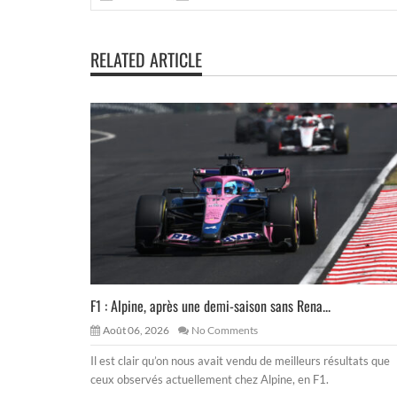
RELATED ARTICLE
F1 : Alpine, après une demi-saison sans Rena...
Août 06, 2026
No Comments
Il est clair qu’on nous avait vendu de meilleurs résultats que
ceux observés actuellement chez Alpine, en F1.