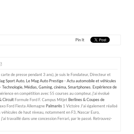
Pin It
a carte de presse pendant 3 ans), je suis le Fondateur, Directeur et
ag Sport Auto
,
Le Mag Auto Prestige - Actu automobile et véhicules
- Technologie, Médias, Gaming, cinéma, Smartphones
.
Expérience de
périence en compétition avec 55 courses au compteur, j'ai évolué
 Circuit
Formule Ford F. Campus Mitjet
Berlines & Coupes de
Saxo Ford Fiesta Allemagne
Palmarès
1 Victoire J'ai également réalisé
s véhicules de haut niveau, notamment en F3, Nascar Euro,
'ai travaillé dans une concession Ferrari, par le passé. Retrouvez-