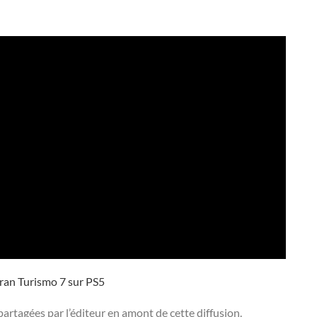
ran Turismo 7 sur PS5
partagées par l’éditeur en amont de cette diffusion.