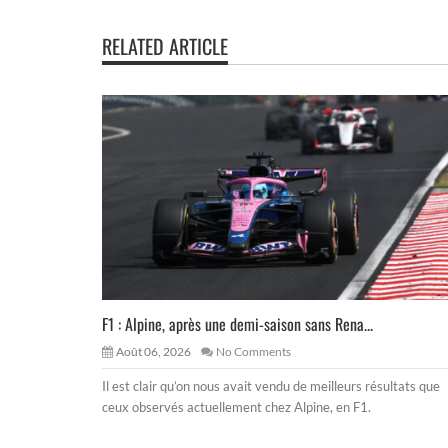
RELATED ARTICLE
F1 : Alpine, après une demi-saison sans Rena...
Août 06, 2026
No Comments
Il est clair qu’on nous avait vendu de meilleurs résultats que
ceux observés actuellement chez Alpine, en F1.