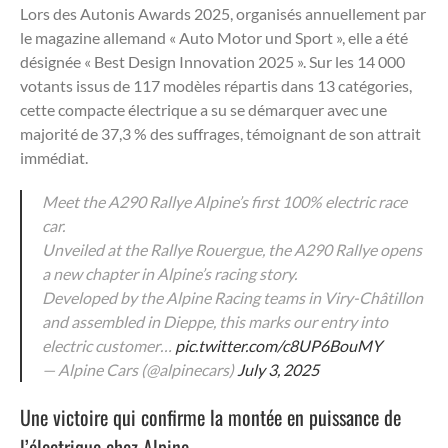
Lors des Autonis Awards 2025, organisés annuellement par
le magazine allemand « Auto Motor und Sport », elle a été
désignée « Best Design Innovation 2025 ». Sur les 14 000
votants issus de 117 modèles répartis dans 13 catégories,
cette compacte électrique a su se démarquer avec une
majorité de 37,3 % des suffrages, témoignant de son attrait
immédiat.
Meet the A290 Rallye Alpine’s first 100% electric race
car.
Unveiled at the Rallye Rouergue, the A290 Rallye opens
a new chapter in Alpine’s racing story.
Developed by the Alpine Racing teams in Viry-Châtillon
and assembled in Dieppe, this marks our entry into
electric customer…
pic.twitter.com/c8UP6BouMY
— Alpine Cars (@alpinecars)
July 3, 2025
Une victoire qui confirme la montée en puissance de
l’électrique chez Alpine