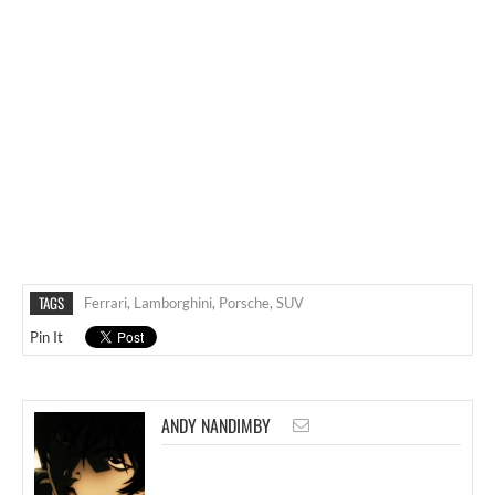
TAGS
Ferrari
,
Lamborghini
,
Porsche
,
SUV
Pin It
ANDY NANDIMBY