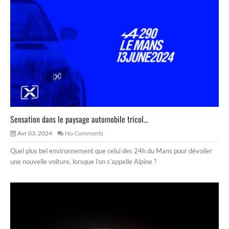
Sensation dans le paysage automobile tricol...
Avr 03, 2024
No Comments
Quel plus bel environnement que celui des 24h du Mans pour dévoiler
une nouvelle voiture, lorsque l’on s’appelle Alpine ?