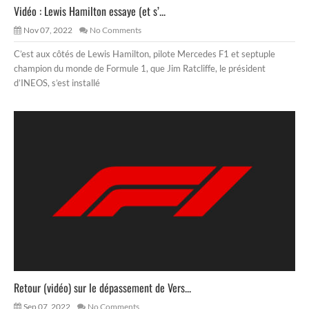
Vidéo : Lewis Hamilton essaye (et s’...
Nov 07, 2022
No Comments
C’est aux côtés de Lewis Hamilton, pilote Mercedes F1 et septuple
champion du monde de Formule 1, que Jim Ratcliffe, le président
d’INEOS, s’est installé
Retour (vidéo) sur le dépassement de Vers...
Sep 07, 2022
No Comments