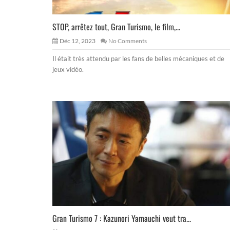
STOP, arrêtez tout, Gran Turismo, le film,...
Déc 12, 2023
No Comments
Il était très attendu par les fans de belles mécaniques et de
jeux vidéo.
Gran Turismo 7 : Kazunori Yamauchi veut tra...