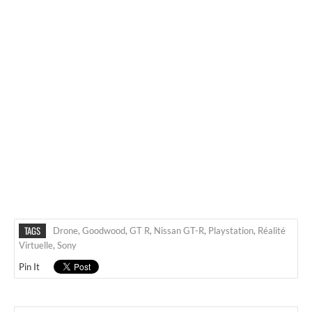
TAGS
Drone
,
Goodwood
,
GT R
,
Nissan GT-R
,
Playstation
,
Réalité
Virtuelle
,
Sony
Pin It