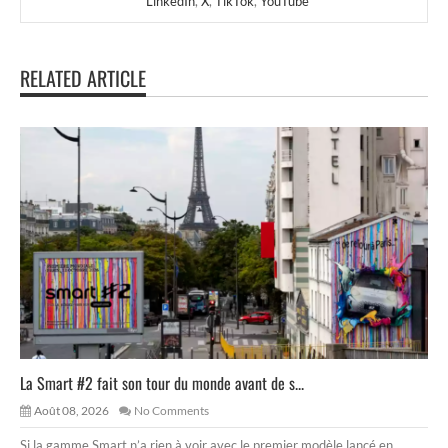
LinkedIn
,
X
,
TikTok
,
YouTube
RELATED ARTICLE
La Smart #2 fait son tour du monde avant de s...
Août 08, 2026
No Comments
Si la gamme Smart n’a rien à voir avec le premier modèle lancé en