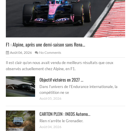
F1 : Alpine, après une demi-saison sans Rena...
Août 06, 2026
No Comments
Il est clair qu’on nous avait vendu de meilleurs résultats que ceux
observés actuellement chez Alpine, en F1.
Objectif victoires en 2027 ...
Dans l’univers de l’Endurance internationale, la
compétition ne se
Août 05, 2026
CARTON PLEIN : INEOS Automo...
Rien n’arrête le Grenadier.
Août 04, 2026