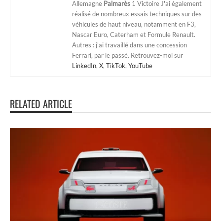
Allemagne
Palmarès
1 Victoire J'ai également
réalisé de nombreux essais techniques sur des
véhicules de haut niveau, notamment en F3,
Nascar Euro, Caterham et Formule Renault.
Autres : j'ai travaillé dans une concession
Ferrari, par le passé. Retrouvez-moi sur
LinkedIn
,
X
,
TikTok
,
YouTube
RELATED ARTICLE