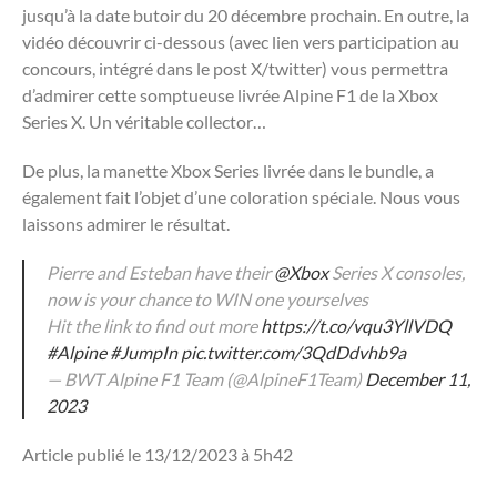
jusqu’à la date butoir du 20 décembre prochain. En outre, la
vidéo découvrir ci-dessous (avec lien vers participation au
concours, intégré dans le post X/twitter) vous permettra
d’admirer cette somptueuse livrée Alpine F1 de la Xbox
Series X. Un véritable collector…
De plus, la manette Xbox Series livrée dans le bundle, a
également fait l’objet d’une coloration spéciale. Nous vous
laissons admirer le résultat.
Pierre and Esteban have their
@Xbox
Series X consoles,
now is your chance to WIN one yourselves
Hit the link to find out more
https://t.co/vqu3YllVDQ
#Alpine
#JumpIn
pic.twitter.com/3QdDdvhb9a
— BWT Alpine F1 Team (@AlpineF1Team)
December 11,
2023
Article publié le 13/12/2023 à 5h42