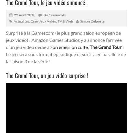
The Grand Tour, le jeu vidéo annoncé !
22 Août 2018
No Comments
Actualités
,
Ciné, Jeux Vidéo, TV & Web
Simon Delporte
Surprise à la Gamescom (le plus grand salon européen de
jeux vidéo) ! Amazon Games Studios y a annoncé l’arrivée
d’un jeu vidéo dédié à
son émission culte
,
The Grand Tour
!
Le jeu sera sous format épisodique et sortira en parallèle de
la saison 3 de la série !
The Grand Tour, un jeu vidéo surprise !