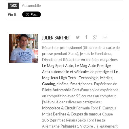
TAGS
Automobile
Pin It
JULIEN BARTHET
Rédacteur professionnel (titulaire de la carte de
presse pendant 3 ans), je suis le Fondateur,
Directeur et Rédacteur en chef des magazines
Le Mag Sport Auto
,
Le Mag Auto Prestige -
Actu automobile et véhicules de prestige
et
Le
Mag Jeux High-Tech - Technologie, Médias,
Gaming, cinéma, Smartphones
.
Expérience de
Pilote Automobile
Fort d'une solide expérience
en compétition avec 55 courses au compteur,
j'ai évolué dans diverses catégories :
Monoplace & Circuit
Formule Ford F. Campus
Mitjet
Berlines & Coupes de marque
Coupe
206 (Sprint et Relais) Saxo Ford Fiesta
Allemagne
Palmarès
1 Victoire J'ai également