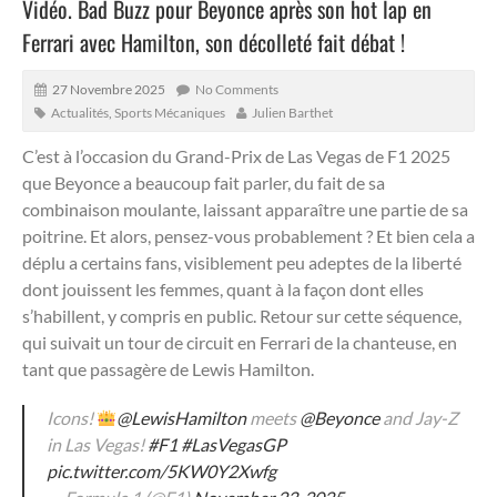
Vidéo. Bad Buzz pour Beyonce après son hot lap en
Ferrari avec Hamilton, son décolleté fait débat !
27 Novembre 2025
No Comments
Actualités
,
Sports Mécaniques
Julien Barthet
C’est à l’occasion du Grand-Prix de Las Vegas de F1 2025
que Beyonce a beaucoup fait parler, du fait de sa
combinaison moulante, laissant apparaître une partie de sa
poitrine.
Et alors, pensez-vous probablement ? Et bien cela a
déplu a certains fans, visiblement peu adeptes de la liberté
dont jouissent les femmes, quant à la façon dont elles
s’habillent, y compris en public. Retour sur cette séquence,
qui suivait un tour de circuit en Ferrari de la chanteuse, en
tant que passagère de Lewis Hamilton.
Icons!
@LewisHamilton
meets
@Beyonce
and Jay-Z
in Las Vegas!
#F1
#LasVegasGP
pic.twitter.com/5KW0Y2Xwfg