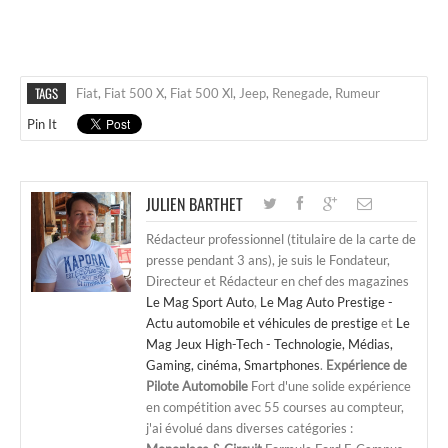
TAGS
Fiat
,
Fiat 500 X
,
Fiat 500 Xl
,
Jeep
,
Renegade
,
Rumeur
Pin It
JULIEN BARTHET
Rédacteur professionnel (titulaire de la carte de
presse pendant 3 ans), je suis le Fondateur,
Directeur et Rédacteur en chef des magazines
Le Mag Sport Auto
,
Le Mag Auto Prestige -
Actu automobile et véhicules de prestige
et
Le
Mag Jeux High-Tech - Technologie, Médias,
Gaming, cinéma, Smartphones
.
Expérience de
Pilote Automobile
Fort d'une solide expérience
en compétition avec 55 courses au compteur,
j'ai évolué dans diverses catégories :