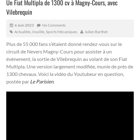
Un Fiat Multipla de 1300 cv à Magny-Cours, avec
Vilebrequin
6 Juin 2023
No Comments
Actualités
,
Insolite
,
Sports Mécaniques
Julien Barthet
Plus de 55 000 fans s’étaient donné rendez-vous sur le
circuit de Nevers Magny-Cours pour assister à un
événement, la sortie de Vilebrequin au volant de son Fiat
Multipla.
Une version largement modifiée, munie de près de
1300 chevaux. Voici la vidéo du Youtubeur en question,
postée par
Le Parisien
.