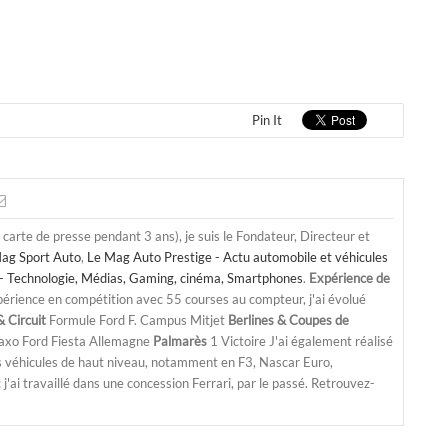
Pin It
a carte de presse pendant 3 ans), je suis le Fondateur, Directeur et
ag Sport Auto
,
Le Mag Auto Prestige - Actu automobile et véhicules
- Technologie, Médias, Gaming, cinéma, Smartphones
.
Expérience de
périence en compétition avec 55 courses au compteur, j'ai évolué
 Circuit
Formule Ford F. Campus Mitjet
Berlines & Coupes de
Saxo Ford Fiesta Allemagne
Palmarès
1 Victoire J'ai également réalisé
s véhicules de haut niveau, notamment en F3, Nascar Euro,
'ai travaillé dans une concession Ferrari, par le passé. Retrouvez-