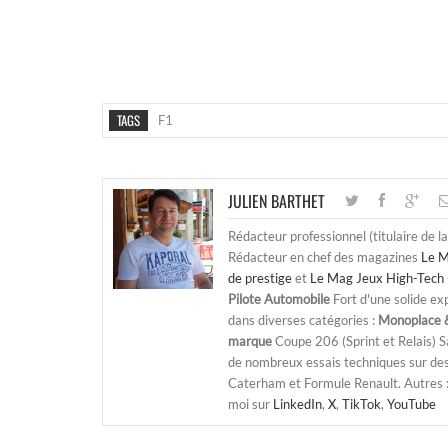
TAGS
F1
JULIEN BARTHET
Rédacteur professionnel (titulaire de l
Rédacteur en chef des magazines
Le M
de prestige
et
Le Mag Jeux High-Tech 
Pilote Automobile
Fort d'une solide ex
dans diverses catégories :
Monoplace &
marque
Coupe 206 (Sprint et Relais) 
de nombreux essais techniques sur de
Caterham et Formule Renault. Autres : j
moi sur
LinkedIn
,
X
,
TikTok
,
YouTube